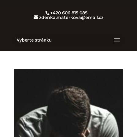
ecomail pop-up
Ecomail mobilní pop-up
+420 606 815 085
zdenka.materkova@email.cz
Vyberte stránku