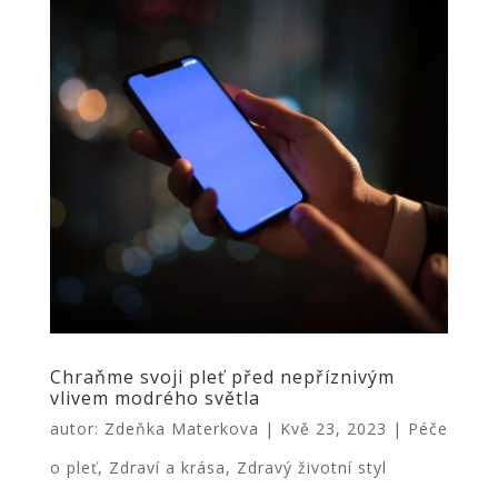
Chraňme svoji pleť před nepříznivým
vlivem modrého světla
autor:
Zdeňka Materkova
|
Kvě 23, 2023
|
Péče
o pleť
,
Zdraví a krása
,
Zdravý životní styl